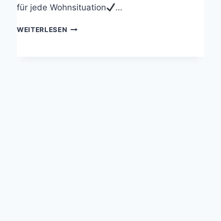
für jede Wohnsituation
…
IHR
WEITERLESEN
TREPPENLIFT